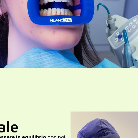
ale
essere in equilibrio
con noi