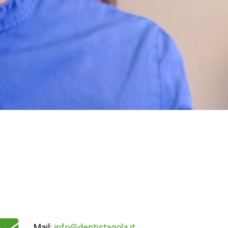
Mail:
info@dentistagola.it