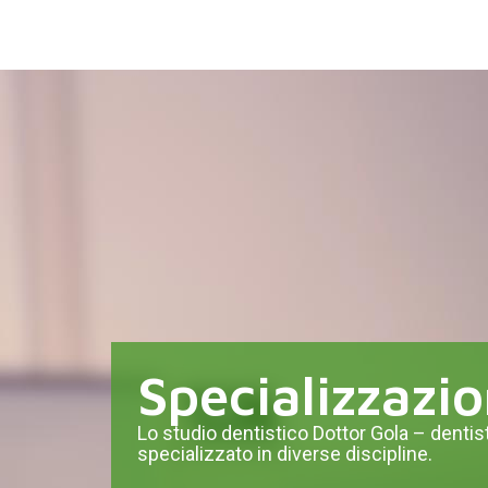
Specializzazio
Lo studio dentistico Dottor Gola – dentis
specializzato in diverse discipline.