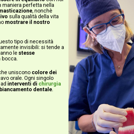
in maniera perfetta nella
 masticazione
, nonchè
ivo
sulla qualità della vita
amo
mostrare il nostro
uesto tipo di necessità
ente invisibili: si tende a
hanno le
stesse
n bocca.
i che uniscono
colore dei
cavo orale. Ogni singolo
 ad
interventi di
chirurgia
biancamento dentale
.