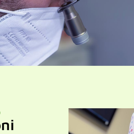
o
oni