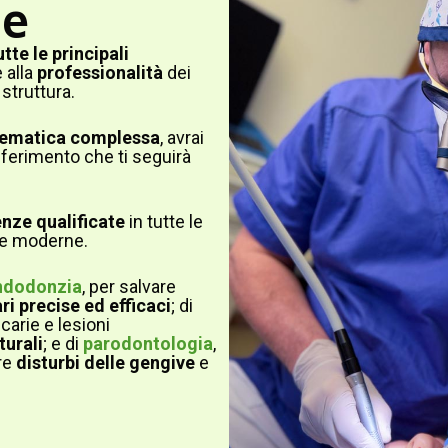
he
utte le principali
 alla
professionalità
dei
struttura.
lematica complessa
, avrai
ferimento che ti seguirà
ze qualificate
in tutte le
che moderne.
ndodonzia
, per salvare
ri precise ed efficaci
; di
 carie e lesioni
turali
; e di
parodontologia
,
re
disturbi delle gengive
e