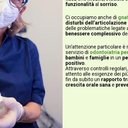
funzionalità
al
sorriso
.
Ci occupiamo anche di
gna
disturbi dell’articolazio
delle problematiche legate 
benessere
complessivo
del
Un’attenzione particolare è 
servizio di
odontoiatria pe
bambini
e
famiglie
in un
pe
positivo
.
Attraverso controlli regolar
attento alle esigenze dei pi
fin da subito un
rapporto tr
crescita orale sana
e
preve