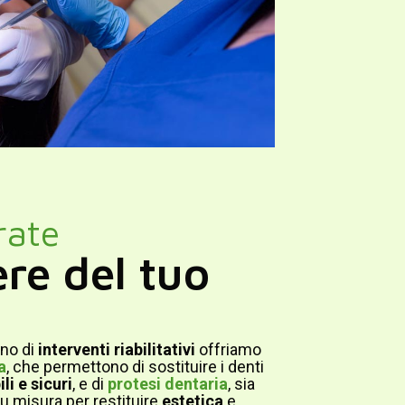
rate
ere del tuo
ano di
interventi riabilitativi
offriamo
a
, che permettono di sostituire i denti
li e sicuri
, e di
protesi dentaria
, sia
su misura per restituire
estetica
e