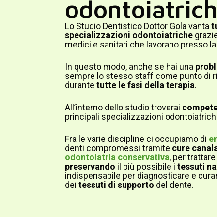
odontoiatric
Lo Studio Dentistico Dottor Gola vanta
t
specializzazioni odontoiatriche
grazie
medici e sanitari che lavorano presso la 
In questo modo, anche se hai una
prob
sempre lo stesso staff come punto di ri
durante
tutte le fasi della terapia
.
All’interno dello studio troverai
competen
principali specializzazioni odontoiatri
Fra le varie discipline ci occupiamo di
e
denti compromessi tramite
cure canala
odontoiatria conservativa
, per trattare
preservando
il più possibile i
tessuti
na
indispensabile per diagnosticare e cura
dei
tessuti di supporto
del dente.