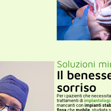
Soluzioni mi
Il beness
sorriso
Per i pazienti che necessit
trattamenti di
implantologi
mancanti con
impianti stabi
fissa
che
mobile
, studiata 