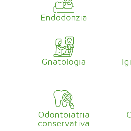
Endodonzia
Gnatologia
Ig
Odontoiatria
O
conservativa