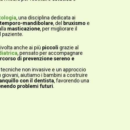
tologia
, una disciplina dedicata ai
ne temporo-mandibolare
, del
bruxismo
e
alla
masticazione
, per migliorare il
 paziente.
rivolta anche ai più
piccoli
grazie al
diatrica
, pensato per accompagnare
rcorso di prevenzione sereno e
i, tecniche non invasive e un approccio
ù giovani, aiutiamo i bambini a costruire
anquillo con il dentista
, favorendo una
nendo problemi futuri
.