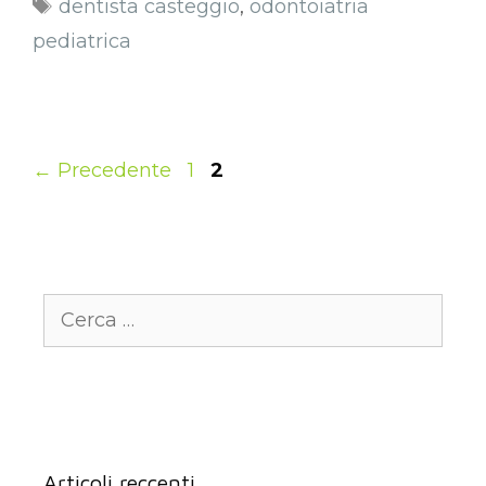
dentista casteggio
,
odontoiatria
pediatrica
←
Precedente
1
2
Articoli reccenti