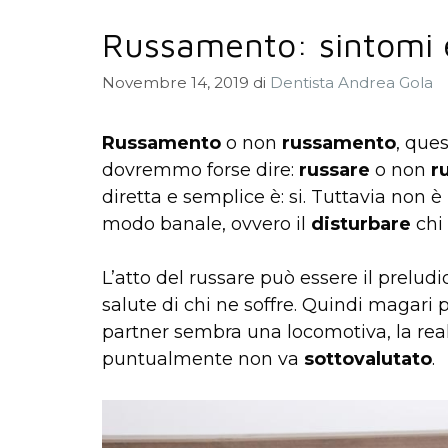
Russamento: sintomi 
Novembre 14, 2019
di
Dentista Andrea Gola
Russamento
o non
russamento
, que
dovremmo forse dire:
russare
o non
r
diretta e semplice è: si. Tuttavia non 
modo banale, ovvero il
disturbare
chi 
L’atto del russare può essere il preludi
salute di chi ne soffre. Quindi magari 
partner sembra una locomotiva, la real
puntualmente non va
sottovalutato
.