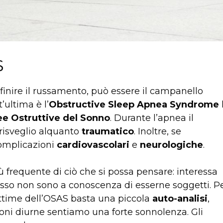
S
finire il russamento, può essere il campanello
t’ultima è l’
Obstructive Sleep Apnea Syndrome
e Ostruttive del Sonno
. Durante l’apnea il
 risveglio alquanto
traumatico
. Inoltre, se
complicazioni
cardiovascolari
e
neurologiche
.
 frequente di ciò che si possa pensare: interessa
esso non sono a conoscenza di esserne soggetti. P
ttime dell’OSAS basta una piccola
auto-analisi
,
ioni diurne sentiamo una forte sonnolenza. Gli