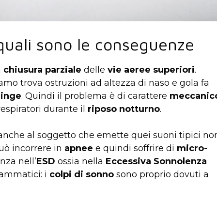
quali sono le conseguenze
a
chiusura parziale
delle
vie aeree superiori
.
amo trova ostruzioni ad altezza di naso e gola fa
ringe
. Quindi il problema è di carattere
meccanic
espiratori durante il
riposo notturno
.
nche al soggetto che emette quei suoni tipici no
uò incorrere in
apnee
e quindi soffrire di
micro-
nza nell’
ESD
ossia nella
Eccessiva Sonnolenza
ammatici: i
colpi di sonno
sono proprio dovuti a