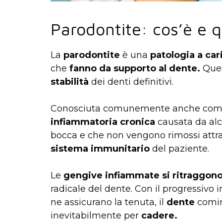
Parodontite: cos’è e qu
La
parodontite
è una
patologia a ca
che
fanno da supporto
al dente.
Ques
stabilità
dei denti definitivi.
Conosciuta comunemente anche co
infiammatoria cronica
causata da al
bocca e che non vengono rimossi attr
sistema immunitario
del paziente.
Le
gengive infiammate si ritraggon
radicale del dente. Con il progressivo 
ne assicurano la tenuta, il
dente
comi
inevitabilmente per
cadere.