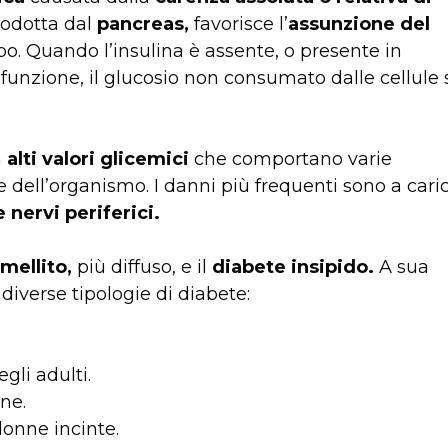
rodotta dal
pancreas,
favorisce l’
assunzione del
rpo. Quando l’insulina è assente, o presente in
 funzione, il glucosio non consumato dalle cellule 
a
alti valori glicemici
che comportano varie
dell’organismo. I danni più frequenti sono a cari
 nervi periferici.
mellito,
più diffuso, e il
diabete insipido.
A sua
 diverse tipologie di diabete:
li adulti.
ne.
donne incinte.