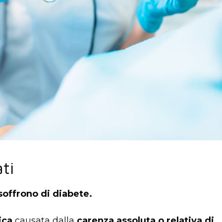
ti
 soffrono di diabete.
ica
causata dalla
carenza assoluta o relativa di