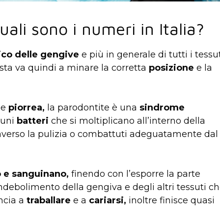
ali sono i numeri in Italia?
rico delle gengive
e più in generale di tutti i tessu
ta va quindi a minare la corretta
posizione
e la
me
piorrea,
la parodontite è una
sindrome
cuni
batteri
che si moltiplicano all’interno della
averso la pulizia o combattuti adeguatamente dal
o e sanguinano,
finendo con l’esporre la parte
indebolimento della gengiva e degli altri tessuti c
ncia a
traballare
e a
cariarsi,
inoltre finisce quasi